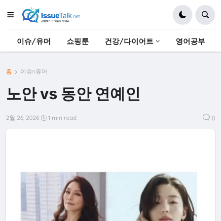
이슈/유머
쇼핑툰
건강/다이어트
영어공부
홈
이슈n유머
노안 vs 동안 연예인
2월 26, 2026
1 min read
0