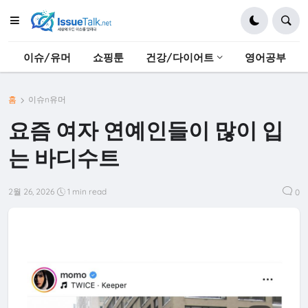
이슈/유머
쇼핑툰
건강/다이어트
영어공부
홈
이슈n유머
요즘 여자 연예인들이 많이 입
는 바디수트
2월 26, 2026
1 min read
0