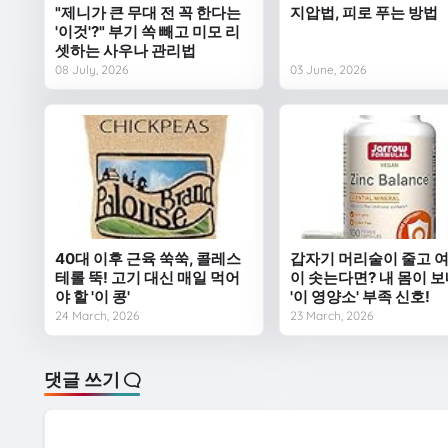
"제니가 큰 무대 전 꼭 한다는
지압법, 피로 푸는 방법
'이것'?" 부기 쏙 빼고 미모 리
셋하는 사우나 관리법
08 July, 2026
03 June, 2026
40대 이후 근육 쑥쑥, 콜레스
갑자기 머리숱이 줄고 
테롤 뚝! 고기 대신 매일 먹어
이 솟는다면? 내 몸이 
야 할 '이 콩'
'이 영양소' 부족 신호!
24 March, 2026
23 March, 2026
댓글 쓰기