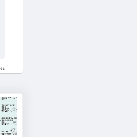
라
tes