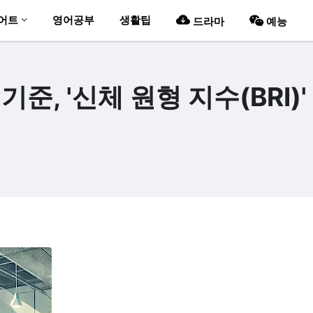
어트
영어공부
생활팁
드라마
예능
준, '신체 원형 지수(BRI)'