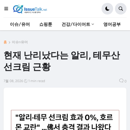
이슈/유머
쇼핑툰
건강/다이어트
영어공부
홈
이슈n유머
현재 난리났다는 알리, 테무산
선크림 근황
7월 08, 2026
1 min read
0