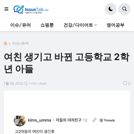
이슈/유머
쇼핑툰
건강/다이어트
영어공부
홈
이슈n유머
여친 생기고 바뀐 고등학교 2학
년 아들
7월 06, 2026
1 min read
0