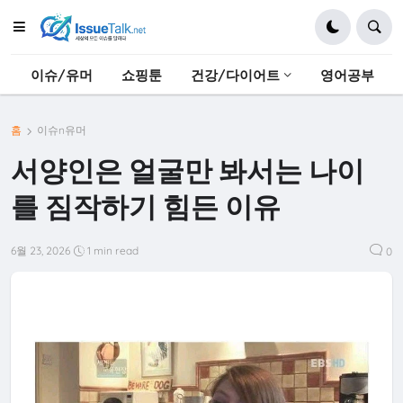
이슈/유머
쇼핑툰
건강/다이어트
영어공부
홈
이슈n유머
서양인은 얼굴만 봐서는 나이
를 짐작하기 힘든 이유
6월 23, 2026
1 min read
0