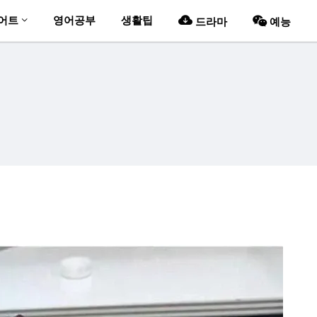
어트
영어공부
생활팁
드라마
예능