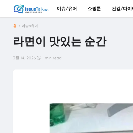
이슈/유머
쇼핑툰
건강/다이
홈
이슈n유머
라면이 맛있는 순간
3월 14, 2026
1 min read