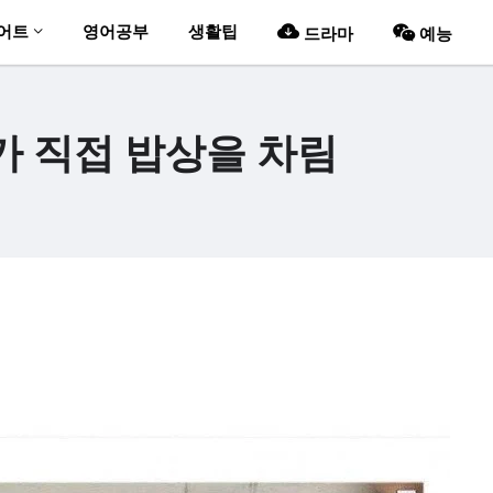
어트
영어공부
생활팁
드라마
예능
 직접 밥상을 차림