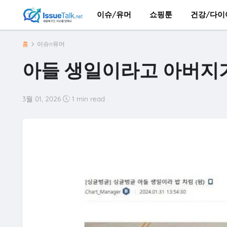
이슈/유머
쇼핑툰
건강/다이
홈
이슈n유머
아들 생일이라고 아버지가
3월 01, 2026
1 min read