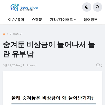
이슈/유머
쇼핑툰
건강/다이어트
영어공부
홈
이슈n유머
숨겨둔 비상금이 늘어나서 놀
란 유부남
3월 29, 2026
1 min read
0