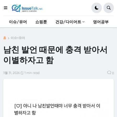
이슈/유머
쇼핑툰
건강/다이어트
영어공부
홈
이슈n유머
남친 발언 때문에 충격 받아서
이별하자고 함
3월 31, 2026
1 min read
0