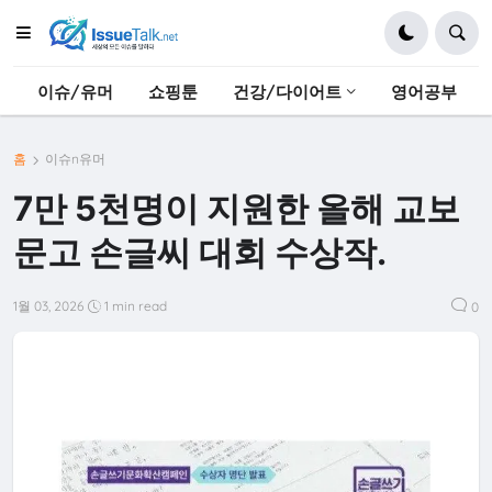
이슈/유머
쇼핑툰
건강/다이어트
영어공부
홈
이슈n유머
7만 5천명이 지원한 올해 교보
문고 손글씨 대회 수상작.
1월 03, 2026
1 min read
0