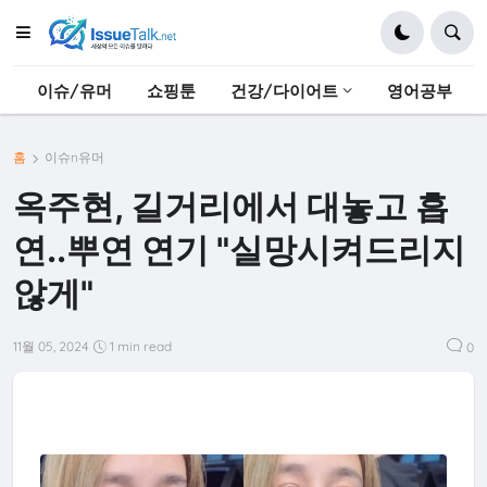
이슈/유머
쇼핑툰
건강/다이어트
영어공부
홈
이슈n유머
옥주현, 길거리에서 대놓고 흡
연..뿌연 연기 "실망시켜드리지
않게"
11월 05, 2024
1 min read
0