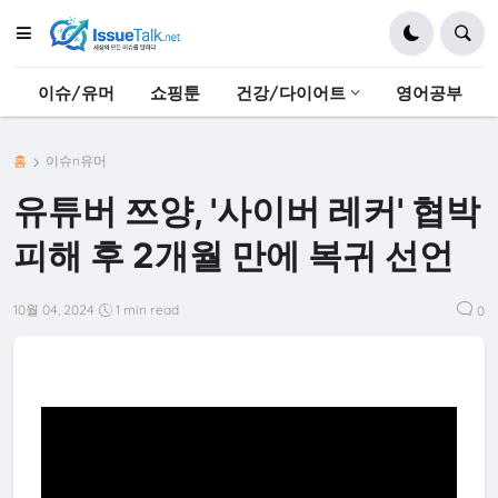
이슈/유머
쇼핑툰
건강/다이어트
영어공부
홈
이슈n유머
유튜버 쯔양, '사이버 레커' 협박
피해 후 2개월 만에 복귀 선언
10월 04, 2024
1 min read
0