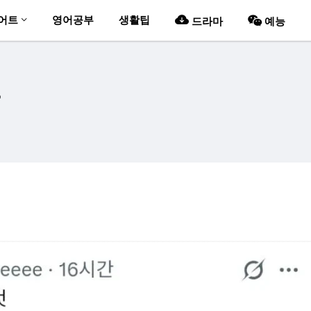
어트
영어공부
생활팁
드라마
예능
들