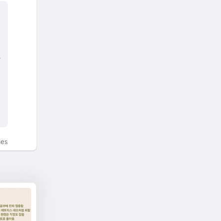
라
tes