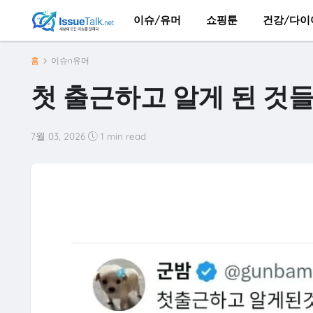
이슈/유머
쇼핑툰
건강/다이
홈
이슈n유머
첫 출근하고 알게 된 것
7월 03, 2026
1 min read