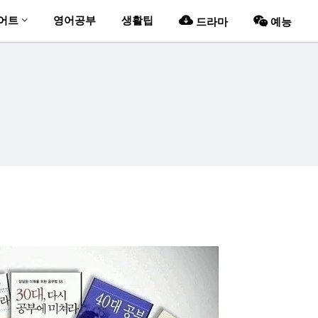
어트
영어공부
생활팁
드라마
예능