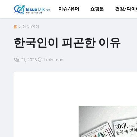
이슈/유머
쇼핑툰
건강/다이
홈
이슈n유머
한국인이 피곤한 이유
6월 21, 2026
1 min read