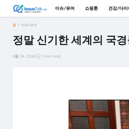
이슈/유머
쇼핑툰
건강/다이
홈
이슈n유머
정말 신기한 세계의 국경
6월 24, 2026
1 min read