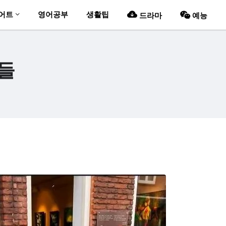
어트
영어공부
생활팁
드라마
예능
들