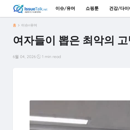
이슈/유머
쇼핑툰
건강/다이
홈
이슈n유머
여자들이 뽑은 최악의 고
6월 04, 2026
1 min read