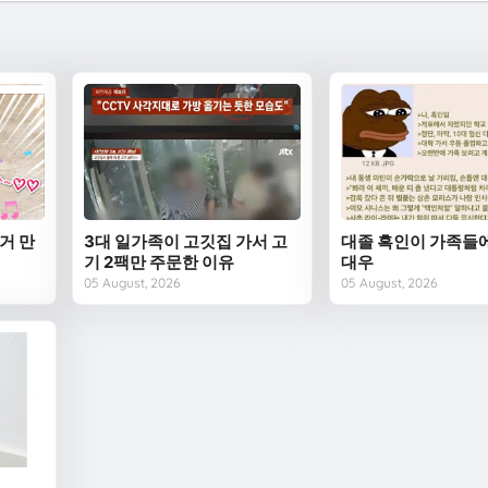
거 만
3대 일가족이 고깃집 가서 고
대졸 흑인이 가족들
기 2팩만 주문한 이유
대우
05 August, 2026
05 August, 2026