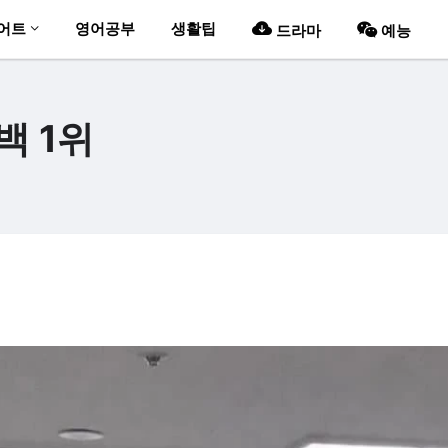
어트
영어공부
생활팁
드라마
예능
백 1위