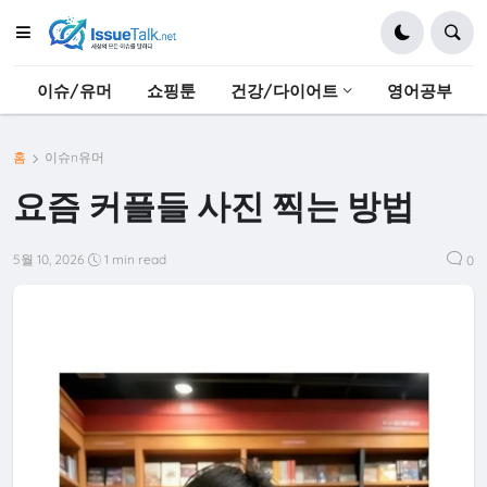
이슈/유머
쇼핑툰
건강/다이어트
영어공부
홈
이슈n유머
요즘 커플들 사진 찍는 방법
5월 10, 2026
1 min read
0