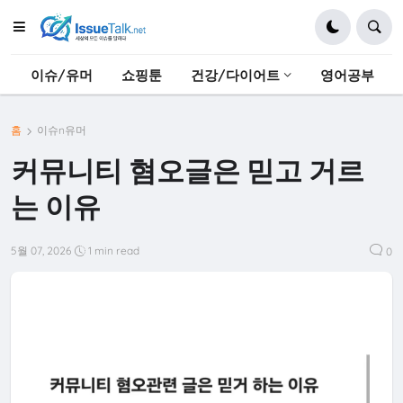
이슈/유머
쇼핑툰
건강/다이어트
영어공부
홈
이슈n유머
커뮤니티 혐오글은 믿고 거르
는 이유
5월 07, 2026
1 min read
0