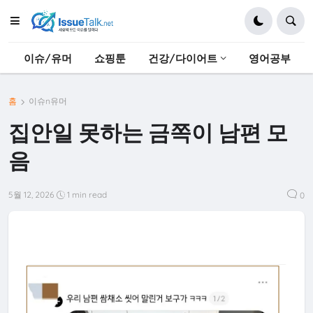
이슈/유머
쇼핑툰
건강/다이어트
영어공부
홈
이슈n유머
집안일 못하는 금쪽이 남편 모
음
5월 12, 2026
1 min read
0