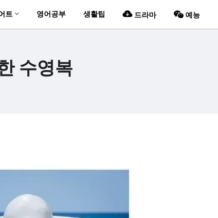
어트
영어공부
생활팁
드라마
예능
한 수영복