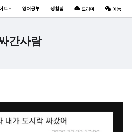
어트
영어공부
생활팁
드라마
예능
 싸간사람