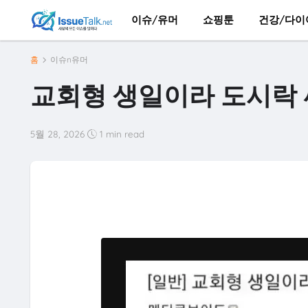
이슈/유머
쇼핑툰
건강/다이
홈
이슈n유머
교회형 생일이라 도시락
5월 28, 2026
1 min read