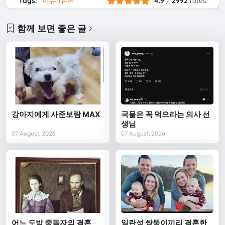
Tags:
이슈n유머
4.9
/
2992
rates
함께 보면 좋은 글
강아지에게 사준보람 MAX
국물은 꼭 먹으라는 의사 선
생님
07 August, 2026
07 August, 2026
어느 도박 중독자의 결혼
일란성 쌍둥이끼리 결혼한