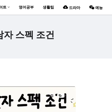
어트
영어공부
생활팁
드라마
예능
남자 스펙 조건