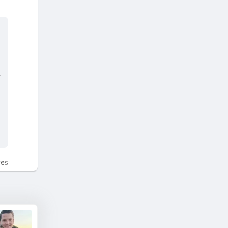
라
tes