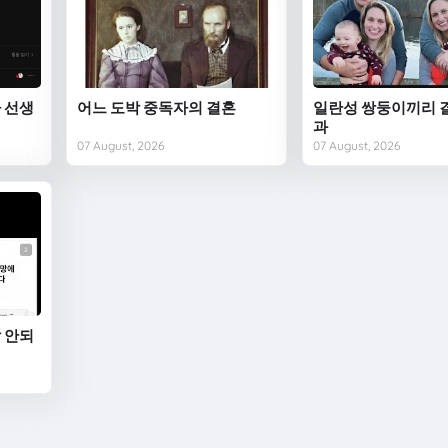
 선생
어느 도박 중독자의 결혼
일란성 쌍둥이끼리 
과
07 August, 2026
07 August, 2026
 안되