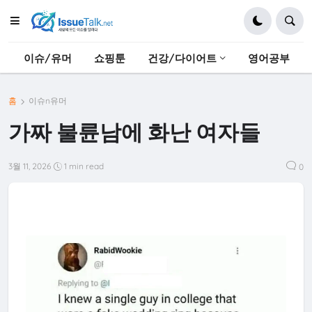
이슈/유머
쇼핑툰
건강/다이어트
영어공부
홈
이슈n유머
가짜 불륜남에 화난 여자들
3월 11, 2026
1 min read
0