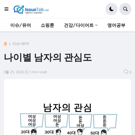
이슈/유머
쇼핑툰
건강/다이어트
영어공부
홈
이슈n유머
나이별 남자의 관심도
3월 25, 2026
1 min read
0