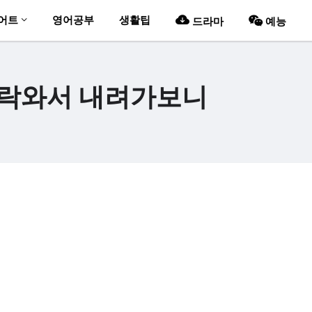
어트
영어공부
생활팁
드라마
예능
연락와서 내려가보니