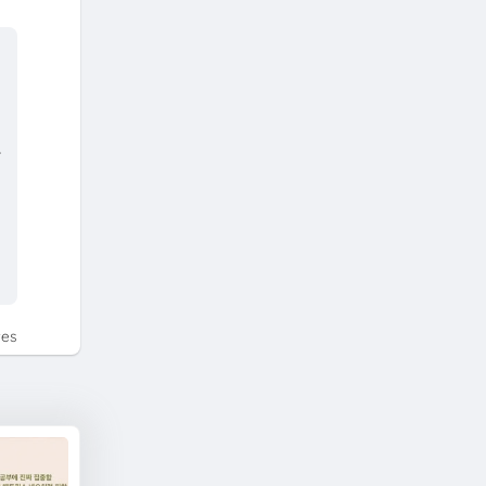
라
tes