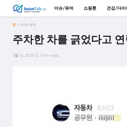
이슈/유머
쇼핑툰
건강/다이
홈
이슈n유머
주차한 차를 긁었다고 
3월 15, 2026
1 min read