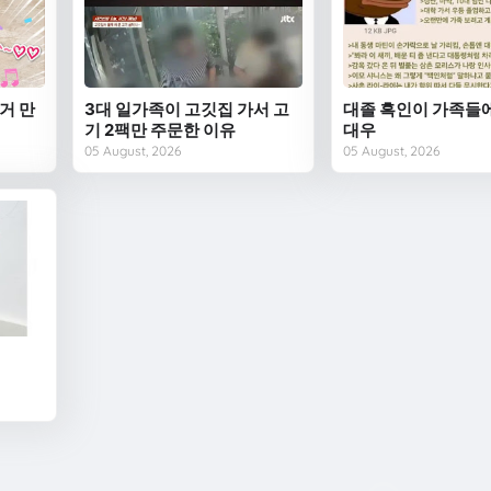
거 만
3대 일가족이 고깃집 가서 고
대졸 흑인이 가족들
기 2팩만 주문한 이유
대우
05 August, 2026
05 August, 2026