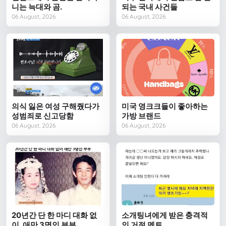
니는 늑대와 곰.
되는 국내 사건들
06 August, 2026
06 August, 2026
의식 잃은 여성 구해줬다가
미국 영크크들이 좋아하는
성범죄로 신고당함
가방 브랜드
06 August, 2026
06 August, 2026
20년간 단 한 마디 대화 없
소개팅녀에게 받은 충격적
이, 애만 3명인 부부
인 거절 멘트