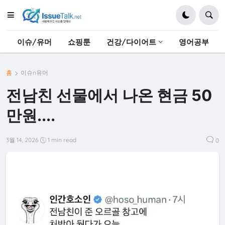
이슈/유머
쇼핑툰
건강/다이어트
영어공부
홈
이슈n유머
전남친 선물에서 나온 현금 50
만원....
3월 14, 2026
1 min read
0