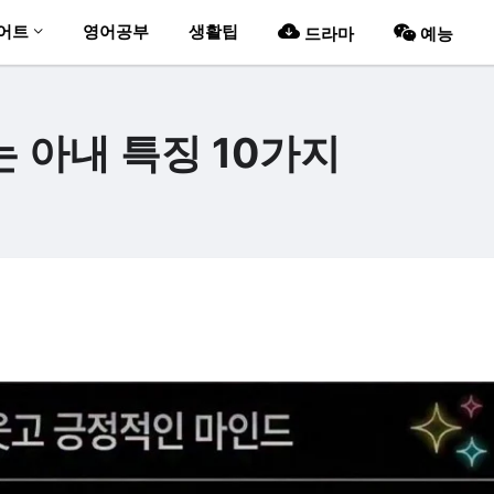
어트
영어공부
생활팁
드라마
예능
 아내 특징 10가지