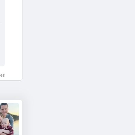
라
tes