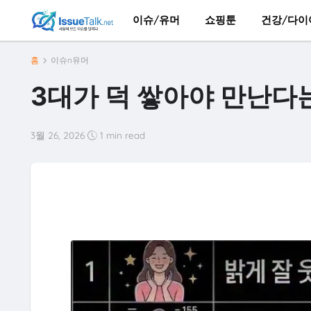
이슈/유머
쇼핑툰
건강/다이
홈
이슈n유머
3대가 덕 쌓아야 만난다는
3월 26, 2026
1 min read