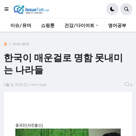
이슈/유머
쇼핑툰
건강/다이어트
영어공부
홈
이슈n유머
한국이 매운걸로 명함 못내미
는 나라들
2월 16, 2026
1 min read
0