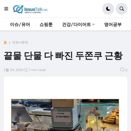
이슈/유머
쇼핑툰
건강/다이어트
영어공부
홈
이슈n유머
끝물 단물 다 빠진 두쫀쿠 근황
2월 24, 2026
1 min read
0