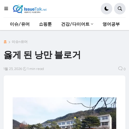
이슈/유머
쇼핑툰
건강/다이어트
영어공부
홈
이슈n유머
옳게 된 낭만 블로거
1월 23, 2026
1 min read
0